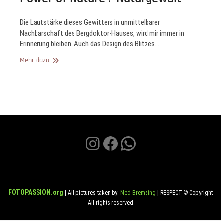
Die Lautstärke dieses Gewitters in unmittelbarer
Nachbarschaft des Bergdoktor-Hauses, wird mir immer in
Erinnerung bleiben. Auch das Design des Blitzes…
Power
Mehr dazu
of
Nature
/
Naturgewalt
Instagram
Facebook
WhatsApp
FOTOPASSION.org
| All pictures taken by:
Ned Bremsing
| RESPECT © Copyright
All rights reserved