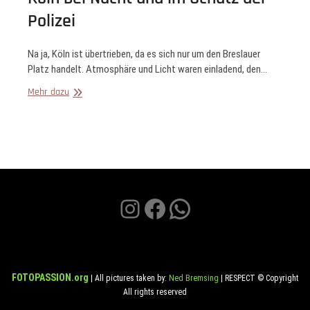
Polizei
Na ja, Köln ist übertrieben, da es sich nur um den Breslauer
Platz handelt. Atmosphäre und Licht waren einladend, den…
Köln
Mehr dazu
bei
Nacht
und
im
Schutz
der
Polizei
Instagram
Facebook
WhatsApp
FOTOPASSION.org
| All pictures taken by:
Ned Bremsing
| RESPECT © Copyright
All rights reserved