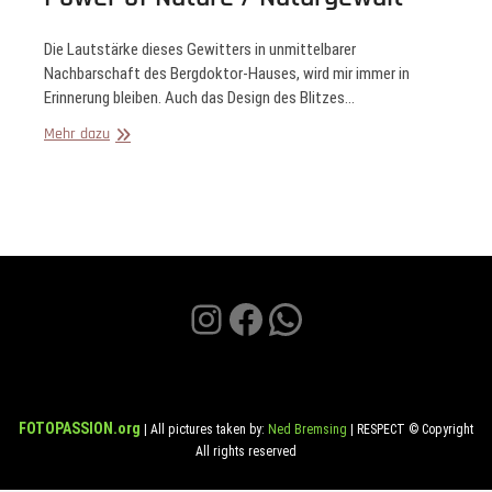
Die Lautstärke dieses Gewitters in unmittelbarer
Nachbarschaft des Bergdoktor-Hauses, wird mir immer in
Erinnerung bleiben. Auch das Design des Blitzes…
Power
Mehr dazu
of
Nature
/
Naturgewalt
Instagram
Facebook
WhatsApp
FOTOPASSION.org
| All pictures taken by:
Ned Bremsing
| RESPECT © Copyright
All rights reserved